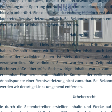
Umständen zu forschen, die auf eine rechtswidrige Tätigkeit 
Entfernung oder Sperrung der Nutzung von Informationen nach d
hiervon unberührt. Eine diesbezügliche Haftung ist jedoch erst ab
konkreten Rechtsverletzung möglich. Bei Bekanntwerden von en
werden wir diese Inhalte umgehend entfernen.
Haftung für Links
Unser Angebot enthält Links zu externen Webseiten Dritter, auf d
haben. Deshalb können wir für diese fremden Inhalte auch ke
Inhalte der verlinkten Seiten ist stets der jeweilige Anbi
verantwortlich. Die verlinkten Seiten wurden zum Zeitpunk
Rechtsverstöße überprüft. Rechtswidrige Inhalte waren zum 
erkennbar. Eine permanente inhaltliche Kontrolle der verlinkten
Anhaltspunkte einer Rechtsverletzung nicht zumutbar. Bei Bekan
werden wir derartige Links umgehend entfernen.
Urheberrecht
ie durch die Seitenbetreiber erstellten Inhalte und Werke au