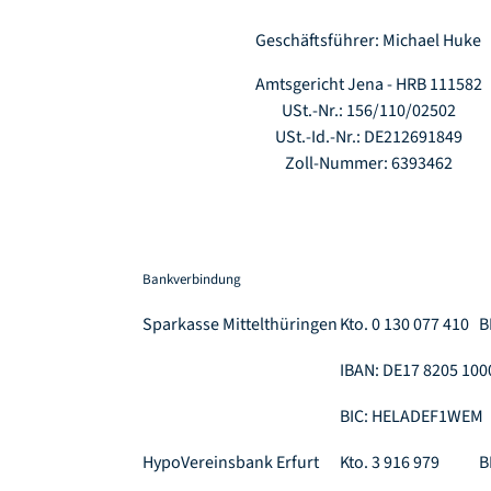
Geschäftsführer: Michael Huke
Amtsgericht Jena - HRB 111582
USt.-Nr.: 156/110/02502
USt.-Id.-Nr.: DE212691849
Zoll-Nummer: 6393462
Bankverbindung
Sparkasse Mittelthüringen
Kto. 0 130 077 410
B
IBAN: DE17 8205 100
BIC: HELADEF1WEM
HypoVereinsbank Erfurt
Kto. 3 916 979
B