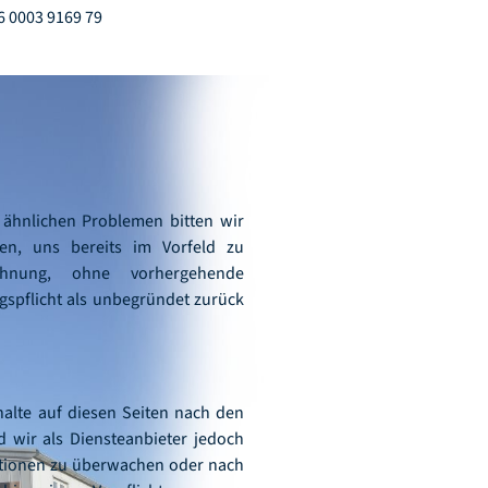
6 0003 9169 79
 ähnlichen Problemen bitten wir
ten, uns bereits im Vorfeld zu
ahnung, ohne vorhergehende
spflicht als unbegründet zurück
halte auf diesen Seiten nach den
 wir als Diensteanbieter jedoch
mationen zu überwachen oder nach