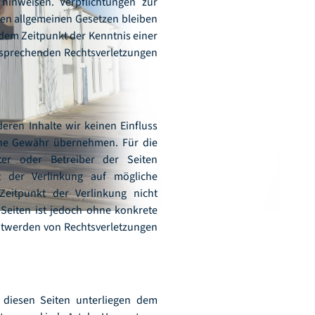
hinweisen. Verpflichtungen zur
en allgemeinen Gesetzen bleiben
 dem Zeitpunkt der Kenntnis einer
tsprechenden Rechtsverletzungen
eren Inhalte wir keinen Einfluss
ine Gewähr übernehmen. Für die
eter oder Betreiber der Seiten
t der Verlinkung auf mögliche
Zeitpunkt der Verlinkung nicht
 Seiten ist jedoch ohne konkrete
ntwerden von Rechtsverletzungen
f diesen Seiten unterliegen dem