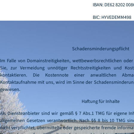
IBAN: DE62 8202 008
BIC: HYVEDEMM498
Schadensminderungspflicht
Im Falle von Domainstreitigkeiten, wettbewerbsrechtlichen oder
Sie, zur Vermeidung unnötiger Rechtsstreitigkeiten und Kos
kontaktieren. Die Kostennote einer anwaltlichen Abm
Kontaktaufnahme mit uns, wird im Sinne der Schadensminderung
gewiesen.
Haftung für Inhalte
Als Diensteanbieter sind wir gemäß § 7 Abs.1 TMG für eigene In
allgemeinen Gesetzen verantwortlich. Nach §§ 8 bis 10 TMG sind
nicht verpflichtet, übermittelte oder gespeicherte fremde Infor